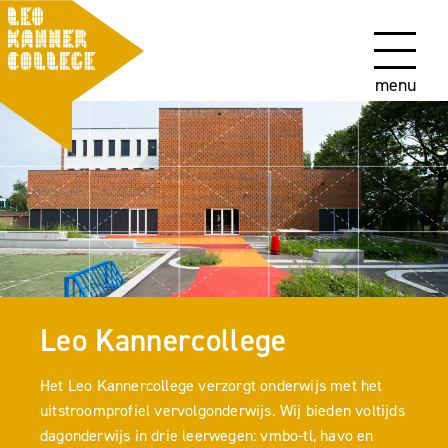
menu
Leo Kannercollege
Het Leo Kannercollege verzorgt onderwijs met het
uitstroomprofiel vervolgonderwijs. Wij bieden voltijds
dagonderwijs in drie leerwegen: vmbo-tl, havo en